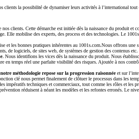
lients la possibilité de dynamiser leurs activités à l’international tout 
nos clients. Cette démarche est initiée dès la naissance du produit et co
estage. Elle mobilise des experts, des procеss et des technologies. Le 10
tise et les bonnes pratiques inhérentes au 1001s.com.Nous offrons une str
nts, de logiciels, de sites web, de systèmes de gestion des contenus etc.
ue
. Nous identifions les vices dès la naissance du produit. Nous établisso
e en temps réel une parfaite visibilité des risques. Ajoutée à nos contr
notre méthodologie repose sur la progression raisonnée
et sur l’int
fonction clé nous permet finalement de clôtuer le processus dans les temp
te les impératifs techniques et commerciaux, tout comme les rôles et les
e prévention réduisent à néant les modèles et les refontes erronés. Le ni