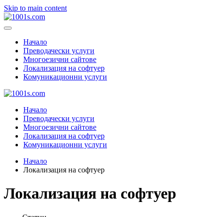
Skip to main content
Начало
Преводачески услуги
Многоезични сайтове
Локализация на софтуер
Комуникационни услуги
Начало
Преводачески услуги
Многоезични сайтове
Локализация на софтуер
Комуникационни услуги
Начало
Локализация на софтуер
Локализация на софтуер