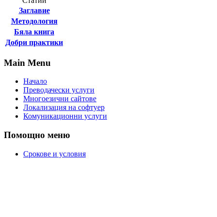
Статии
Заглавие
Методология
Бяла книга
Добри практики
Main Menu
Начало
Преводачески услуги
Многоезични сайтове
Локализация на софтуер
Комуникационни услуги
Помощно меню
Срокове и условия